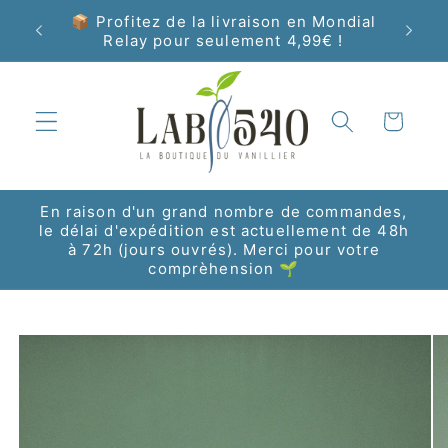
et
📦 Profitez de la livraison en Mondial
passer
que
Livrais
Relay pour seulement 4,99€ !
au
contenu
Panier
En raison d'un grand nombre de commandes,
le délai d'expédition est actuellement de 48h
à 72h (jours ouvrés). Merci pour votre
comprèhension 🌱
Passer aux
informations
produits