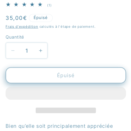
1
(1)
total
des
Prix
35,00€
Épuisé
critiques
habituel
Frais d'expédition
calculés à l'étape de paiement.
Quantité
Quantité
Réduire
Augmenter
la
la
quantité
quantité
de
de
Épuisé
Vanilla
Vanilla
Planifolia
Planifolia
Variegata
Variegata
Bien qu’elle soit principalement appréciée