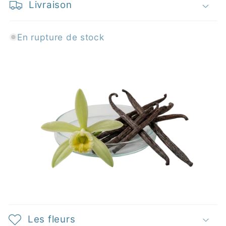
Livraison
En rupture de stock
C
o
n
t
e
n
u
r
é
d
Les fleurs