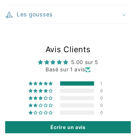
u
c
Les gousses
t
i
b
Avis Clients
l
e
5.00 sur 5
Basé sur 1 avis
1
0
0
0
0
Écrire un avis