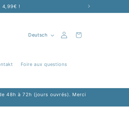
t 4,99€ !
S
Warenkorb
Einloggen
Deutsch
p
r
ntakt
Foire aux questions
a
c
h
e 48h à 72h (jours ouvrés). Merci
e