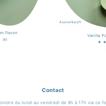
Ausverkauft
 en flacon
Vanilla 
8
(8)
Bewertungen
er
insgesamt
Contact
indre du lundi au vendredi de 9h à 17h via ce f