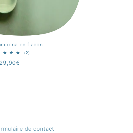
Pompona en flacon
2
(2)
Bewertungen
Normaler
29,90€
insgesamt
Preis
ormulaire de
contact